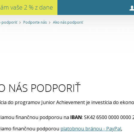
nám vaše 2 % z dane
 podporiť
Podporte nás
Ako nás podporiť
O NÁS PODPORIŤ
ícia do programov Junior Achievement je investícia do ekon
riamou finančnou podporou na
IBAN
: SK42 6500 0000 0000 
riamo finančnou podporou
platobnou bránou - PayPal
,