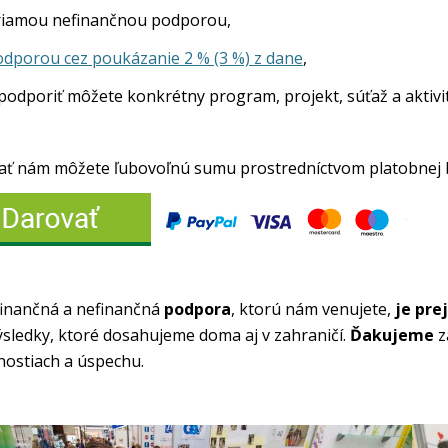
riamou nefinančnou podporou,
dporou cez poukázanie 2 % (3 %) z dane
,
podporiť môžete konkrétny program, projekt, súťaž a aktivi
ať nám môžete ľubovoľnú sumu prostredníctvom platobnej b
inančná a nefinančná
podpora
, ktorú nám venujete,
je pre
ýsledky, ktoré dosahujeme doma aj v zahraničí.
Ďakujeme
z
nostiach a úspechu.