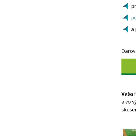
p
po
a 
Darov
Vaša
f
a vo v
skúse