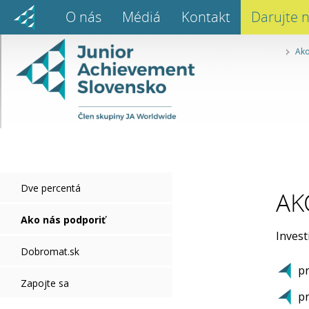
O nás
Médiá
Kontakt
Darujte 
Ako
Dve percentá
AK
Ako nás podporiť
Invest
Dobromat.sk
p
Zapojte sa
p