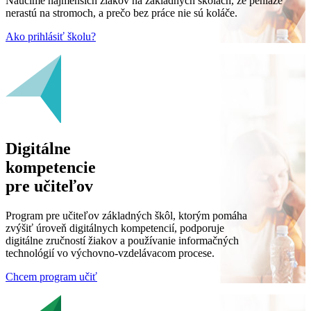
Naučíme najmenších žiakov na základných školách, že peniaze
nerastú na stromoch, a prečo bez práce nie sú koláče.
Ako prihlásiť školu?
Digitálne
kompetencie
pre učiteľov
Program pre učiteľov základných škôl, ktorým pomáha
zvýšiť úroveň digitálnych kompetencií, podporuje
digitálne zručností žiakov a používanie informačných
technológií vo výchovno-vzdelávacom procese.
Chcem program učiť