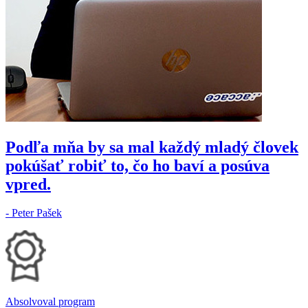
Podľa mňa by sa mal každý mladý človek
pokúšať robiť to, čo ho baví a posúva
vpred.
- Peter Pašek
Absolvoval program