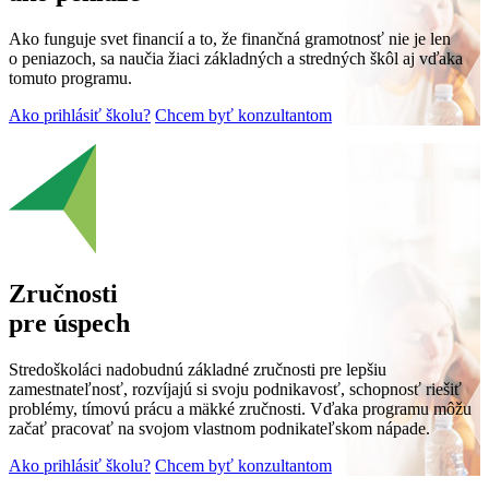
Ako funguje svet financií a to, že finančná gramotnosť nie je len
o peniazoch, sa naučia žiaci základných a stredných škôl aj vďaka
tomuto programu.
Ako prihlásiť školu?
Chcem byť konzultantom
Zručnosti
pre úspech
Stredoškoláci nadobudnú základné zručnosti pre lepšiu
zamestnateľnosť, rozvíjajú si svoju podnikavosť, schopnosť riešiť
problémy, tímovú prácu a mäkké zručnosti. Vďaka programu môžu
začať pracovať na svojom vlastnom podnikateľskom nápade.
Ako prihlásiť školu?
Chcem byť konzultantom