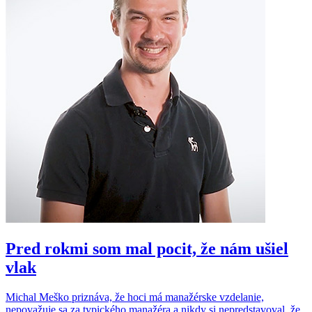
Pred rokmi som mal pocit, že nám ušiel
vlak
Michal Meško priznáva, že hoci má manažérske vzdelanie,
nepovažuje sa za typického manažéra a nikdy si nepredstavoval, že