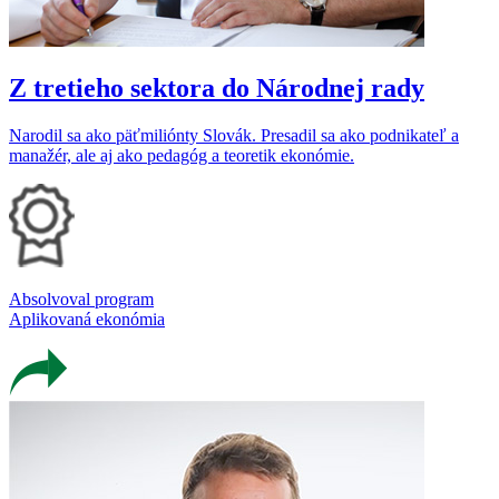
Z tretieho sektora do Národnej rady
Narodil sa ako päťmiliónty Slovák. Presadil sa ako podnikateľ a
manažér, ale aj ako pedagóg a teoretik ekonómie.
Absolvoval program
Aplikovaná ekonómia