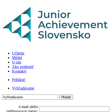
Učitelia
Médiá
O nás
Ako podporiť
Kontakty
Prihlásiť
Vyhľadávanie
e-mail alebo
prihlasovacie meno: