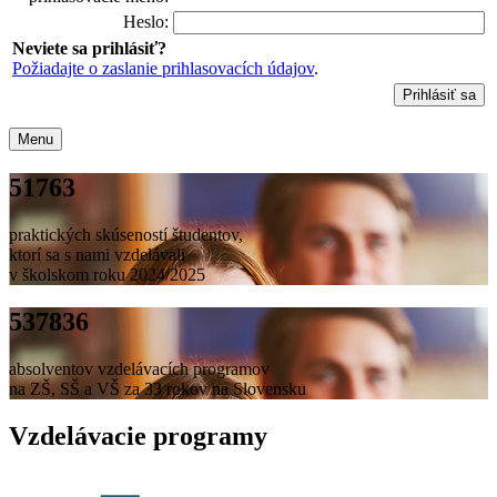
Heslo:
Neviete sa prihlásiť?
Požiadajte o zaslanie prihlasovacích údajov
.
Menu
51763
praktických skúseností študentov,
ktorí sa s nami vzdelávali
v školskom roku 2024/2025
537836
absolventov vzdelávacích programov
na ZŠ, SŠ a VŠ za 33 rokov na Slovensku
Vzdelávacie programy