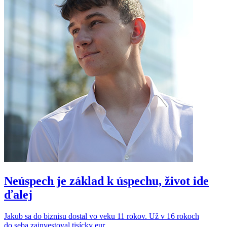
Neúspech je základ k úspechu, život ide
ďalej
Jakub sa do biznisu dostal vo veku 11 rokov. Už v 16 rokoch
do seba zainvestoval tisícky eur.