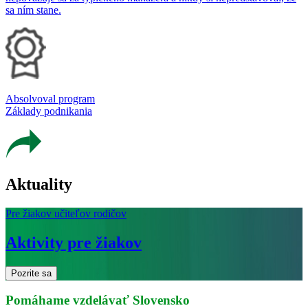
sa ním stane.
Absolvoval program
Základy podnikania
Aktuality
Pre žiakov učiteľov rodičov
Aktivity pre žiakov
Pozrite sa
Pomáhame vzdelávať Slovensko