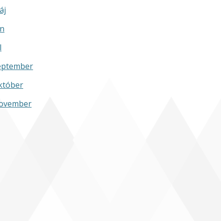
áj
ún
l
eptember
któber
ovember