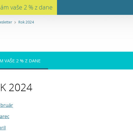
nám vaše 2 % z dane
sletter
Rok 2024
M VAŠE 2 % Z DANE
K 2024
ebruár
arec
ríl