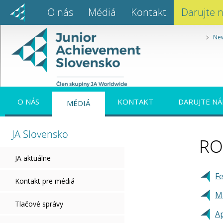
O nás
Médiá
Kontakt
Darujte 
New
O NÁS
KONTAKT
DARUJTE NÁ
MÉDIÁ
JA Slovensko
RO
JA aktuálne
F
Kontakt pre médiá
M
Tlačové správy
Ap