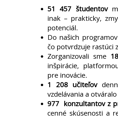
51 457 študentov
mal
inak – prakticky, zmy
potenciál.
Do našich programov 
čo potvrdzuje rastúci
Zorganizovali sme
18
inšpirácie, platform
pre inovácie.
1 208 učiteľov
denne
vzdelávania a otváral
977 konzultantov z p
cenné skúsenosti a r