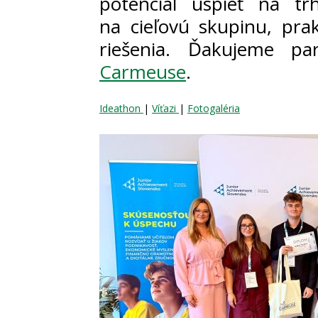
potenciál uspieť na tr
na cieľovú skupinu, prak
riešenia. Ďakujeme par
Carmeuse
.
Ideathon
|
Víťazi
|
Fotogaléria