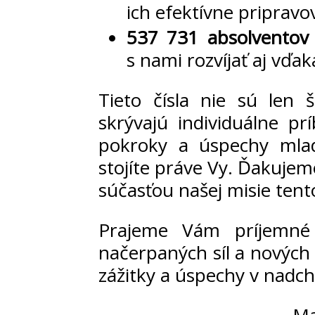
ich efektívne pripravo
537 731
absolventov
s nami rozvíjať aj vďa
Tieto čísla nie sú len 
skrývajú individuálne p
pokroky a úspechy mlad
stojíte práve Vy. Ďakujem
súčasťou našej misie tent
Prajeme Vám príjemné 
načerpaných síl a nových 
zážitky a úspechy v nadc