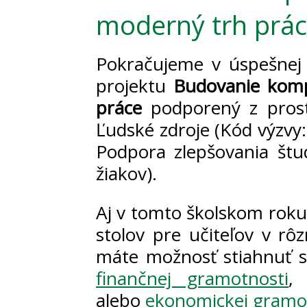
moderný trh prá
Pokračujeme v úspešnej 
projektu
Budovanie komp
práce
podporený z pros
Ľudské zdroje (Kód výzv
Podpora zlepšovania štu
žiakov).
Aj v tomto školskom roku 
stolov pre učiteľov v rô
máte možnosť stiahnuť si
finančnej gramotnosti
alebo
ekonomickej gramo