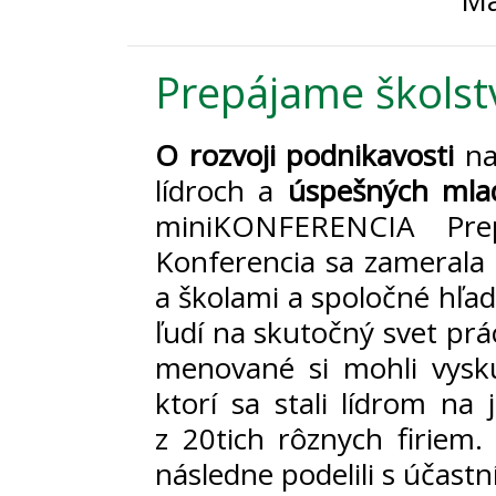
Ma
Prepájame školst
O rozvoji podnikavosti
na
lídroch a
úspešných mla
miniKONFERENCIA Prep
Konferencia sa zamerala 
a školami a spoločné hľad
ľudí na skutočný svet prá
menované si mohli vyskú
ktorí sa stali lídrom na 
z 20tich rôznych firiem.
následne podelili s účast