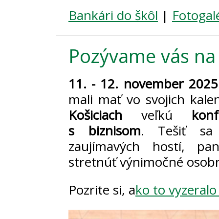
Bankári do škôl
|
Fotogal
Pozývame vás na
11. - 12. november 2025
mali mať vo svojich kal
Košiciach
veľkú
kon
s biznisom
. Tešiť s
zaujímavých hostí, pane
stretnúť výnimočné osob
Pozrite si, a
ko to vyzeralo