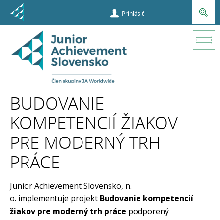
Prihlásiť
Učiteľ
Projekty
Budovanie
kompetencií
BUDOVANIE
žiakov
KOMPETENCIÍ ŽIAKOV
PRE MODERNÝ TRH
PRÁCE
Junior Achievement Slovensko, n.
o. implementuje projekt
Budovanie kompetencií
žiakov pre moderný trh práce
podporený