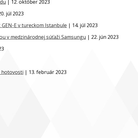
adu
| 12. október 2023
0. júl 2023
ž GEN-E v tureckom Istanbule
| 14. júl 2023
 s ňou v medzinárodnej súťaži Samsungu
| 22. jún 2023
23
v hotovosti
| 13. február 2023