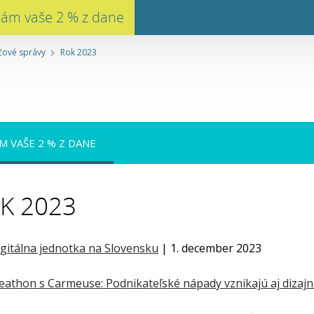
nám vaše 2 % z dane
čové správy
Rok 2023
M VAŠE 2 % Z DANE
K 2023
gitálna jednotka na Slovensku
| 1. december 2023
eathon s Carmeuse: Podnikateľské nápady vznikajú aj dizaj