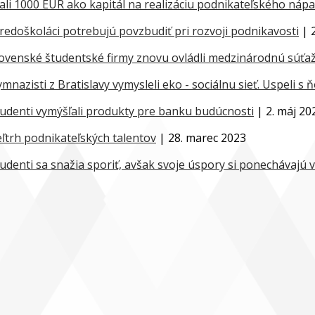
li 1000 EUR ako kapitál na realizáciu podnikateľského náp
redoškoláci potrebujú povzbudiť pri rozvoji podnikavosti
| 2
ovenské študentské firmy znovu ovládli medzinárodnú súťa
mnazisti z Bratislavy vymysleli eko - sociálnu sieť. Uspeli
udenti vymýšľali produkty pre banku budúcnosti
| 2. máj 20
ľtrh podnikateľských talentov
| 28. marec 2023
udenti sa snažia sporiť, avšak svoje úspory si ponechávajú 