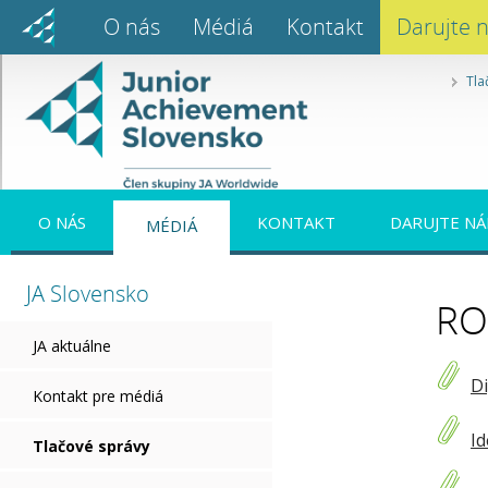
O nás
Médiá
Kontakt
Darujte 
Tla
O NÁS
KONTAKT
DARUJTE NÁ
MÉDIÁ
JA Slovensko
RO
JA aktuálne
Di
Kontakt pre médiá
Id
Tlačové správy