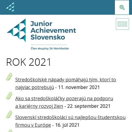
Tlačové
správy
Rok 2021
ROK 2021
Stredoškolské nápady pomáhajú tým, ktorí to
najviac potrebujú
- 11. november 2021
Ako sa stredoškoláčky pozerajú na podporu
a kariérny rozvoj žien
- 22. september 2021
Slovenskí stredoškoláci sú najlepšou študentskou
firmou v Európe
- 16. júl 2021