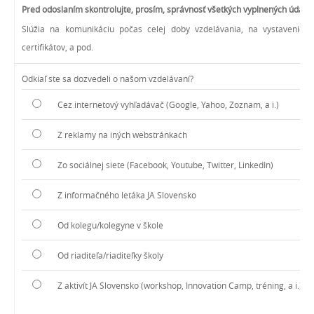
Pred odoslaním skontrolujte, prosím, správnosť všetkých vyplnených údajov
Slúžia na komunikáciu počas celej doby vzdelávania, na vystavenie fa
certifikátov, a pod.
Odkiaľ ste sa dozvedeli o našom vzdelávaní?
Cez internetový vyhľadávač (Google, Yahoo, Zoznam, a i.)
Z reklamy na iných webstránkach
Zo sociálnej siete (Facebook, Youtube, Twitter, LinkedIn)
Z informačného letáka JA Slovensko
Od kolegu/kolegyne v škole
Od riaditeľa/riaditeľky školy
Z aktivít JA Slovensko (workshop, Innovation Camp, tréning, a i.)