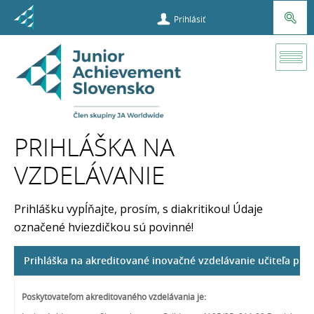
Prihlásiť
Učiteľ
Prihlášky a
vzdelávanie
učiteľov
PRIHLÁŠKA NA
VZDELÁVANIE
Prihláška na
vzdelávanie
Prihlášku vypĺňajte, prosím, s diakritikou! Údaje
označené hviezdičkou sú povinné!
Prihláška na akreditované inovačné vzdelávanie učiteľa pre
Poskytovateľom akreditovaného vzdelávania je: