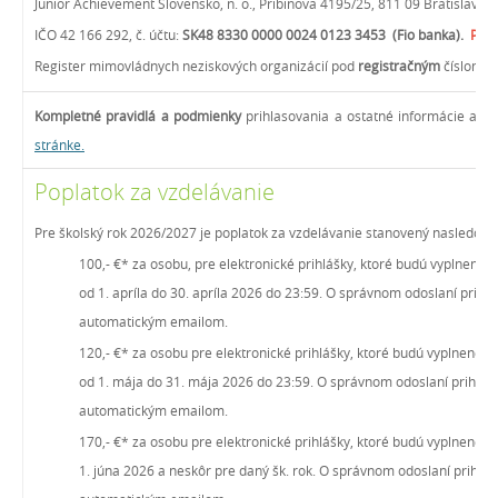
Junior Achievement Slovensko, n. o., Pribinova 4195/25, 811 09 Bratislava-
IČO 42 166 292, č. účtu:
SK48 8330 0000 0024 0123 3453
(Fio banka).
POZ
Register mimovládnych neziskových organizácií pod
registračným
číslom 
Kompletné pravidlá a podmienky
prihlasovania a ostatné informácie a d
stránke.
Poplatok za vzdelávanie
Pre školský rok 2026/2027 je poplatok za vzdelávanie stanovený nasledovn
100,- €
*
za osobu, pre elektronické prihlášky, ktoré budú vyplnené,
od 1. apríla do 30. apríla 2026 do 23:59. O správnom odoslaní prihlá
automatickým emailom.
120,- €
*
za osobu pre elektronické prihlášky, ktoré budú vyplnené, 
od 1. mája do 31. mája 2026 do 23:59. O správnom odoslaní prihlášk
automatickým emailom.
170,- €
*
za osobu pre elektronické prihlášky, ktoré budú vyplnené,
1. júna 2026 a neskôr pre daný šk. rok. O správnom odoslaní prihláš