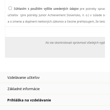
Súhlasím s použitím vyššie uvedených údajov
pre potreby spracova
učiteľov (pre potreby Junior Achievement Slovensko, n. o.) v súlade so
a o zmene a doplnení niektorých zákonov a čestne prehlasujem, že tieto úd
Ak ste skontrolovali správnosť všetkých vyplne
Vzdelávanie učiteľov
Základné informácie
Prihláška na vzdelávanie