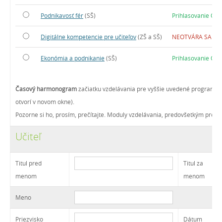
Podnikavosť fér
(SŠ)
Prihlasovanie OT
Digitálne kompetencie pre učiteľov
(ZŠ a SŠ)
NEOTVÁRA SA
Ekonómia a podnikanie
(SŠ)
Prihlasovanie OT
Časový harmonogram
začiatku vzdelávania pre vyššie uvedené programy
otvorí v novom okne).
Pozorne si ho, prosím, prečítajte. Moduly vzdelávania, predovšetkým preze
Učiteľ
Titul pred
Titul za
menom
menom
Meno
Priezvisko
Dátum