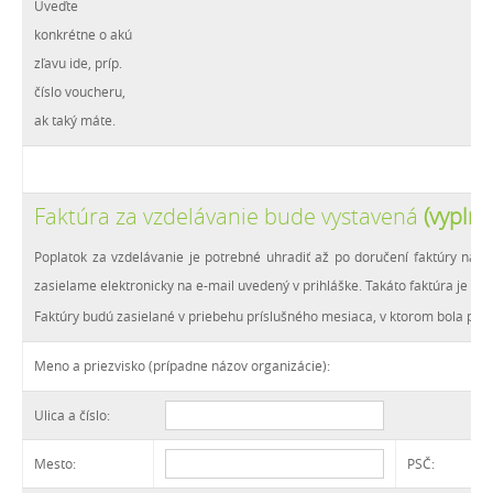
Uveďte
konkrétne o akú
zľavu ide, príp.
číslo voucheru,
ak taký máte.
Faktúra za vzdelávanie bude vystavená
(vyplňt
Poplatok za vzdelávanie je potrebné uhradiť až po doručení faktúry na čí
zasielame elektronicky na e-mail uvedený v prihláške. Takáto faktúra je 
Faktúry budú zasielané v priebehu príslušného mesiaca, v ktorom bola prih
Meno a priezvisko (prípadne názov organizácie):
Ulica a číslo:
Mesto:
PSČ: