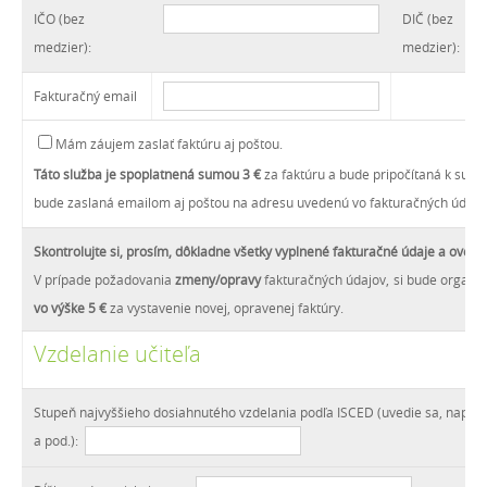
IČO (bez
DIČ (bez
medzier):
medzier):
Fakturačný email
Mám záujem zaslať faktúru aj poštou.
Táto služba je spoplatnená sumou 3 €
za faktúru a bude pripočítaná k sume
bude zaslaná emailom aj poštou na adresu uvedenú vo fakturačných údajo
Skontrolujte si, prosím, dôkladne
všetky vyplnené fakturačné údaje a overte
V prípade požadovania
zmeny/opravy
fakturačných údajov, si bude organiz
vo výške 5 €
za vystavenie novej, opravenej faktúry.
Vzdelanie učiteľa
Stupeň najvyššieho dosiahnutého vzdelania podľa ISCED (uvedie sa, napr. 
a pod.):