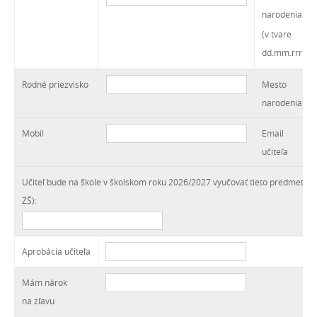
narodenia
(v tvare
dd.mm.rrrr)
Rodné priezvisko
Mesto
narodenia
Mobil
Email
učiteľa
Učiteľ bude na škole v školskom roku 2026/2027 vyučovať tieto predmety (uč
ZŠ):
Aprobácia učiteľa
Mám nárok
na zľavu