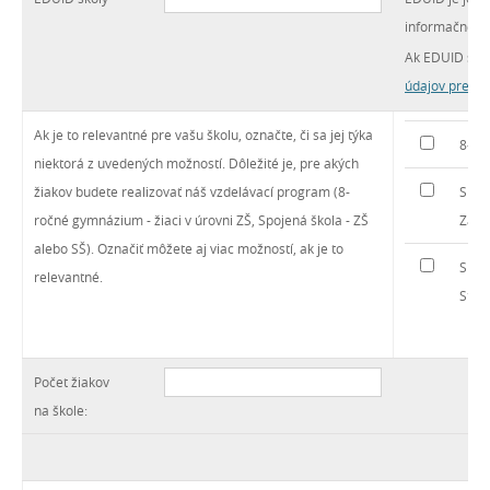
informačného
Ak EDUID škol
údajov pre no
Ak je to relevantné pre vašu školu, označte, či sa jej týka
8-ro
niektorá z uvedených možností. Dôležité je, pre akých
žiakov budete realizovať náš vzdelávací program (8-
Spoj
ročné gymnázium - žiaci v úrovni ZŠ, Spojená škola - ZŠ
Zákl
alebo SŠ). Označiť môžete aj viac možností, ak je to
Spoj
relevantné.
Stre
Počet žiakov
na škole: