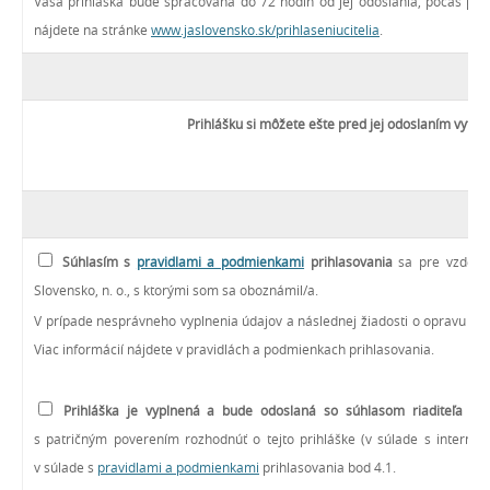
Vaša prihláška bude spracovaná do 72 hodín od jej odoslania, počas pra
nájdete na stránke
www.jaslovensko.sk/prihlaseniucitelia
.
Prihlášku si môžete ešte pred jej odoslaním vytlači
Súhlasím s
pravidlami a podmienkami
prihlasovania
sa pre vzdeláv
Slovensko, n. o., s ktorými som sa oboznámil/a.
V prípade nesprávneho vyplnenia údajov a následnej žiadosti o opravu vyst
Viac informácií nájdete v pravidlách a podmienkach prihlasovania.
Prihláška je vyplnená a bude odoslaná so súhlasom riaditeľa
zap
s patričným poverením rozhodnúť o tejto prihláške (v súlade s internými
v súlade s
pravidlami a podmienkami
prihlasovania bod 4.1.