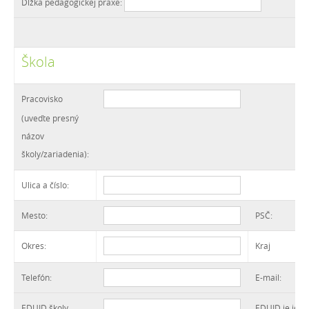
Dĺžka pedagogickej praxe:
Škola
Pracovisko
(uveďte presný
názov
školy/zariadenia):
Ulica a číslo:
Mesto:
PSČ:
Okres:
Kraj
Telefón:
E-mail:
EDUID školy
EDUID je jedi