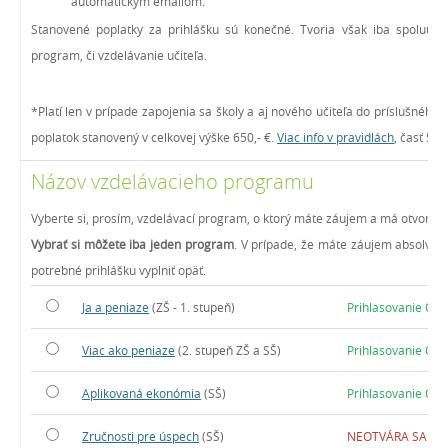
automatickým emailom.
Stanovené poplatky za prihlášku sú konečné. Tvoria však iba spoluúča
program, či vzdelávanie učiteľa.
*Platí len v prípade zapojenia sa školy a aj nového učiteľa do príslušného
poplatok stanovený v celkovej výške 650,- €.
Viac info v pravidlách
, časť 5.
Názov vzdelávacieho programu
Vyberte si, prosím, vzdelávací program, o ktorý máte záujem a má otvorené
Vybrať si môžete iba jeden program
. V prípade, že máte záujem absolvova
potrebné prihlášku vyplniť opäť.
Ja a peniaze
(ZŠ - 1. stupeň)
Prihlasovanie OT
Viac ako peniaze
(2. stupeň ZŠ a SŠ)
Prihlasovanie OT
Aplikovaná ekonómia
(SŠ)
Prihlasovanie OT
Zručnosti pre úspech
(SŠ)
NEOTVÁRA SA