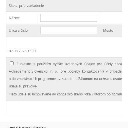
Škola, príp. zariadenie
Názov:
Ulica a číslo
Mesto
07.08.2026 15:21
Súhlasím s použitím vyššie uvedených údajov pre účely spracova
Achievement Slovensko, n. o., pre potreby kontaktovania v prípade sp
a do vzdelávacích programov, v súlade so Zákonom na ochranu osobných ú
údaje sú pravdivé.
Tieto údaje sú uchovávané do konca školského roka v ktorom bol formulár 