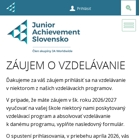
Prihlásiť
Učiteľ
Prihlášky a
vzdelávanie
učiteľov
ZÁUJEM O VZDELÁVANIE
Záujem
o
Ďakujeme za váš záujem prihlásiť sa na vzdelávanie
vzdelávanie
v niektorom z našich vzdelávacích programov.
V prípade, že máte záujem v šk. roku 2026/2027
vyučovať na vašej škole niektorý nami poskytovaný
vzdelávací program a absolvovať vzdelávanie
k danému programu, vyplňte nasledovný formulár.
O spustení prihlasovania, v priebehu apríla 2026, vás