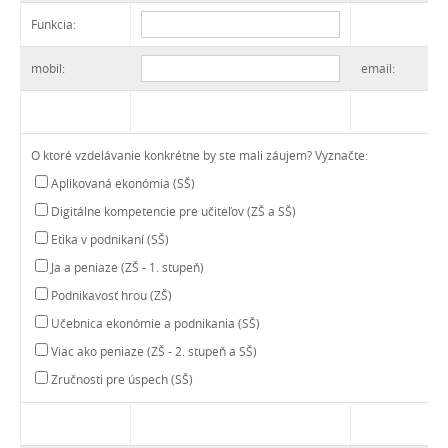
Funkcia:
mobil
:
email
:
O ktoré vzdelávanie konkrétne by ste mali záujem? Vyznačte:
Aplikovaná ekonómia (SŠ)
Digitálne kompetencie pre učiteľov (ZŠ a SŠ)
Etika v podnikaní (SŠ)
Ja a peniaze (ZŠ - 1. stupeň)
Podnikavosť hrou (ZŠ)
Učebnica ekonómie a podnikania (SŠ)
Viac ako peniaze (ZŠ - 2. stupeň a SŠ)
Zručnosti pre úspech (SŠ)