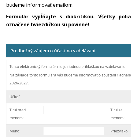
budeme informovať emailom.
Formulár vypĺňajte s diakritikou. Všetky polia
označené hviezdičkou sú povinné!
Predbežný záujem o účasť na vzdelávaní
Tento elektronický formulár nie je riadnou prihláškou na vzdelávanie.
Na základe tohto formulára vás budeme informovať o spustení riadneho pri
2026/2027.
Učiteľ
Titul pred
Titul za
menom:
menom:
Meno:
Priezvisko: