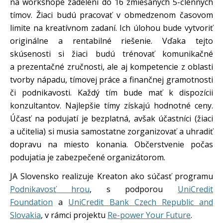
na workshope zadelení do 16 zmiešaných 5-členných
tímov. Žiaci budú pracovať v obmedzenom časovom
limite na kreatívnom zadaní. Ich úlohou bude vytvoriť
originálne a rentabilné riešenie. Vďaka tejto
skúsenosti si žiaci budú trénovať komunikačné
a prezentačné zručnosti, ale aj kompetencie z oblasti
tvorby nápadu, tímovej práce a finančnej gramotnosti
či podnikavosti. Každý tím bude mať k dispozícii
konzultantov. Najlepšie tímy získajú hodnotné ceny.
Účasť na podujatí je bezplatná, avšak účastníci (žiaci
a učitelia) si musia samostatne zorganizovať a uhradiť
dopravu na miesto konania. Občerstvenie počas
podujatia je zabezpečené organizátorom.
JA Slovensko realizuje Kreaton ako súčasť programu
Podnikavosť hrou
, s podporou
UniCredit
Foundation
a
UniCredit Bank Czech Republic and
Slovakia
, v rámci projektu
Re-power Your Future
.