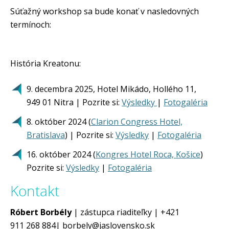
Súťažný workshop sa bude konať v nasledovných
termínoch:
História Kreatonu:
9. decembra 2025, Hotel Mikádo, Hollého 11,
949 01 Nitra | Pozrite si:
Výsledky
|
Fotogaléria
8. október 2024 (
Clarion Congress Hotel,
Bratislava
) | Pozrite si:
Výsledky
|
Fotogaléria
16. október 2024 (
Kongres Hotel Roca, Košice
)
Pozrite si:
Výsledky
|
Fotogaléria
Kontakt
Róbert Borbély
| zástupca riaditeľky | +421
911 268 884| borbely@jaslovensko.sk