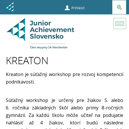
Prihlásiť
Učiteľ
Základné
školy
KREATON
Vzdelávacie
programy
Kreaton je súťažný workshop pre rozvoj kompetencií
podnikavosti.
Podnikavosť
hrou
Súťažný workshop je určený pre žiakov 5. alebo
Kreaton
6. ročníka základných škôl alebo primy 8-ročných
gymnázií. Za každú školu môže učiteľ na podujatie
nahlásiť až 4 žiakov, ktorí budú následne