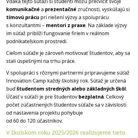
Vďaka tejto súťaži si študenti môžu precvičiť svoje
komunikačné
a
prezentačné
zručnosti, vyskúšajú si
tímovú prácu
pri riešení výzvy a spoluprácu
s konzultantmi –
mentori z praxe
. Na základe výzvy
im súťaž priblíži fungovanie firiem v reálnom
podnikateľskom prostredí.
Cieľom súťaže je zároveň motivovať študentov, aby sa
stali úspešnými na trhu práce.
V spolupráci s rôznymi partnermi pripravujeme súťaž
Innovation Camp každý školský rok. Súťaž je určená
buď
študentom stredných alebo základných škôl
.
Účasť v súťaži je pre študentov
bezplatná
. Celkový
počet zúčastnených študentov súťaže sa v závislosti
od nastavenia projektu pohybuje
od 60 do 120 účastníkov.
V školskom roku 2025/2026 realizujeme tieto