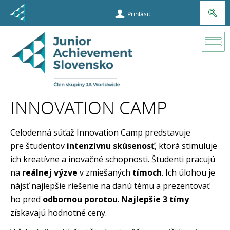
Prihlásiť
Učiteľ
Projekty
Innovation
Camp
INNOVATION CAMP
Celodenná súťaž
Innovation Camp predstavuje
pre študentov
intenzívnu skúsenosť
, ktorá stimuluje
ich kreatívne
a inovačné
schopnosti. Študenti pracujú
na
reálnej výzve
v zmiešaných
tímoch
. Ich úlohou je
nájsť
najlepšie riešenie na danú tému a prezentovať
ho pred
odbornou porotou
.
Najlepšie
3 tímy
získavajú hodnotné ceny.