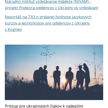
Národný inštitút vzdelávania mládeže (NIVAM) -
projekt Podpora odídencov z Ukrajiny vo vzdelávaní
Reportáž na TA3 o pridanej hodnote jazykových
kurzov a workshopov pre odídencov z Ukrajiny
v Kogneo
Prístup pre ukrajinských žiakov k najlepším