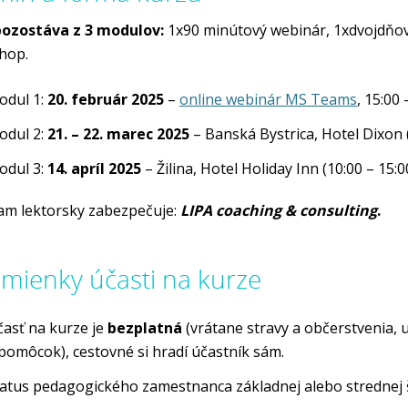
pozostáva z 3 modulov:
1x90 minútový webinár, 1xdvojdňo
hop.
dul 1:
20. február 2025
–
online webinár MS Teams
, 15:00 
dul 2:
21. – 22. marec 2025
– Banská Bystrica, Hotel Dixon (
odul 3:
14. apríl 2025
– Žilina, Hotel Holiday Inn (10:00 – 15:0
am lektorsky zabezpečuje:
LIPA coaching & consulting
.
mienky účasti na kurze
asť na kurze je
bezplatná
(vrátane stravy a občerstvenia, 
pomôcok), cestovné si hradí účastník sám.
atus pedagogického zamestnanca základnej alebo strednej 