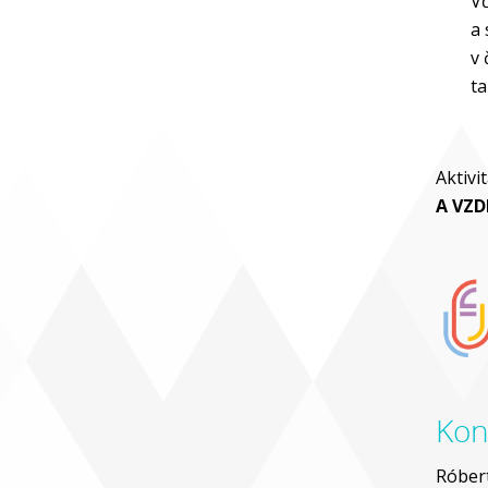
Vď
a 
v 
ta
Aktivi
A VZ
Kon
Róbert