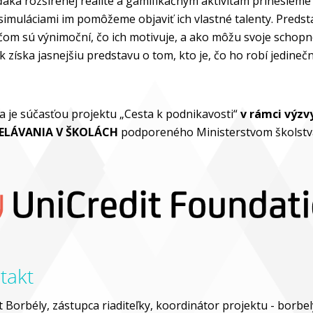
aka rozšírenej realite a gamifikačným aktivitám prinesieme
simuláciami im pomôžeme objaviť ich vlastné talenty. Predsta
čom sú výnimoční, čo ich motivuje, a ako môžu svoje schopno
k získa jasnejšiu predstavu o tom, kto je, čo ho robí jedineč
ta je súčasťou projektu „Cesta k podnikavosti“
v rámci výz
DELÁVANIA V ŠKOLÁCH
podporeného Ministerstvom školstva
takt
 Borbély, zástupca riaditeľky, koordinátor projektu - borbe