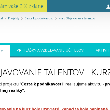
nám vaše 2 % z dane
teľ
Projekty
Cesta k podnikavosti
Kurz Objavovanie talentov
PRIHLÁŠKY A VZDELÁVANIE UČITEĽOV
AKTIVI
TY
JAVOVANIE TALENTOV - KUR
i projektu "
Cesta k podnikavosti
" realizujeme aktivitu -
pr
lnej reality"
.
asovanie na kurz bolo uzavreté, kapacita bola naplnená.