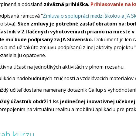
yplnená a odoslaná
záväzná prihláška.
Prihlasovanie na k
odpísaná rámcová "
Zmluva o spolupráci medzi školou a JA 
olstva).
Sken zmluvy je potrebné zaslať obratom na: bor
častník v 2 tlačených vyhotoveniach priamo na mieste v 
de mu bude podpísaný za JA Slovensko.
Dokument je len r
ola má už takúto zmluvu podpísanú z inej aktivity projektu 
zasiela ju opätovne.
tívna účasť na jednotlivých aktivitách v plnom rozsahu.
likácia nadobudnutých zručností a vzdelávacích materiálov 
ždý učiteľ dostane nameraný dotazník Gallup s vyhodnoten
aždý účastník obdrží 1 ks jedinečnej inovatívnej učebn
prepojením na virtuálnu realitu a mobilnú aplikáciu pre prakt
ah kurzu