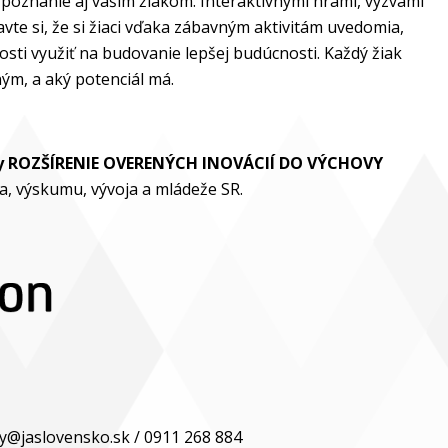
 poznanie aj vašim žiakom. Interaktívnymi hrami, výzvami
vte si, že si žiaci vďaka zábavným aktivitám uvedomia,
sti využiť na budovanie lepšej budúcnosti. Každý žiak
ným, a aký potenciál má.
vy ROZŠÍRENIE OVERENÝCH INOVÁCIÍ DO VÝCHOVY
, výskumu, vývoja a mládeže SR.
ly@jaslovensko.sk / 0911 268 884