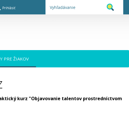
Prihlásiť
TY PRE ŽIAKOV
Z
aktický kurz "Objavovanie talentov prostredníctvom