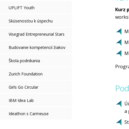
UPLIFT Youth
Kurz 
works
Skúsenosťou k úspechu
Mo
Visegrad Entrepreneurial Stars
Mo
Budovanie kompetencií žiakov
M
Škola podnikania
Progr
Zurich Foundation
Pod
Girls Go Circular
IBM Idea Lab
Úč
a 
Ideathon s Carmeuse
St