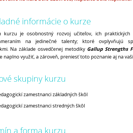
ladné informácie o kurze
m kurzu je osobnostný rozvoj učiteľov, ich praktických
meraním na jedinečné talenty; ktoré ovplyvňujú sp
akmi. Na základe osvedčenej metodiky
Gallup Strengths 
 naplno využiť, a zároveň, preniesť toto poznanie aj na vaši
ľové skupiny kurzu
dagogickí zamestnanci základných škôl
dagogickí zamestnanci stredných škôl
mín a forma kurzu