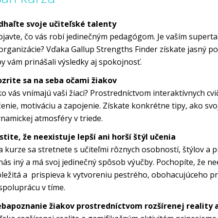
dhaľte svoje učiteľské talenty
javte, čo vás robí jedinečným pedagógom. Je vaším supertale
organizácie? Vďaka Gallup Strengths Finder získate jasný poh
y vám prinášali výsledky aj spokojnosť.
ozrite sa na seba očami žiakov
o vás vnímajú vaši žiaci? Prostredníctvom interaktívnych cv
enie, motiváciu a zapojenie. Získate konkrétne tipy, ako svo
namickej atmosféry v triede.
stite, že neexistuje lepší ani horší štýl učenia
 kurze sa stretnete s učiteľmi rôznych osobností, štýlov a pr
nás iný a má svoj jedinečný spôsob výučby. Pochopíte, že nee
ležitá a prispieva k vytvoreniu pestrého, obohacujúceho pr
spoluprácu v tíme.
ebapoznanie žiakov prostredníctvom rozšírenej reality a