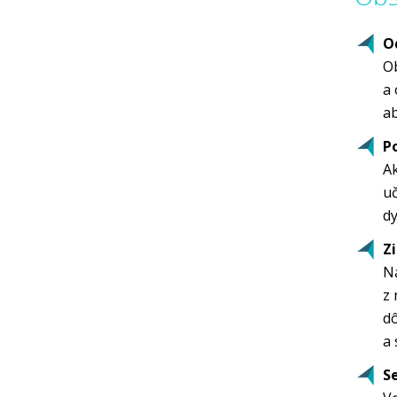
O
Ob
a 
ab
P
Ak
uč
dy
Zi
Na
z 
dô
a 
S