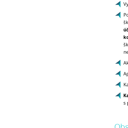
V
P
šk
ú
k
šk
ne
Ak
Ap
Ka
K
s 
Obs