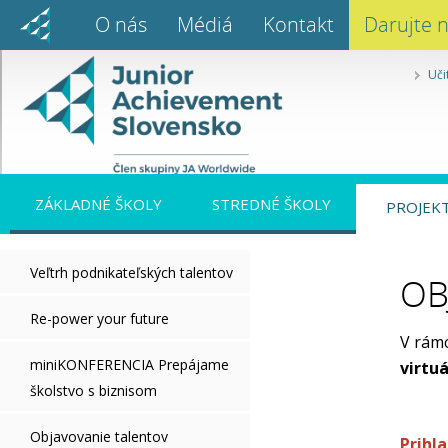
O nás
Médiá
Kontakt
Darujte 
Uči
ZÁKLADNÉ ŠKOLY
STREDNÉ ŠKOLY
PROJEK
Veľtrh podnikateľských talentov
OB
Re-power your future
V rámc
miniKONFERENCIA Prepájame
virtuá
školstvo s biznisom
Objavovanie talentov
Prihl