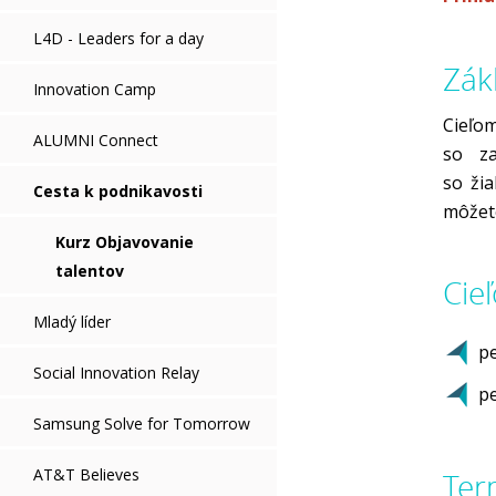
L4D - Leaders for a day
Zák
Innovation Camp
Cieľo
ALUMNI Connect
so za
so ži
Cesta k podnikavosti
môžete
Kurz Objavovanie
talentov
Cie
Mladý líder
pe
Social Innovation Relay
pe
Samsung Solve for Tomorrow
AT&T Believes
Ter