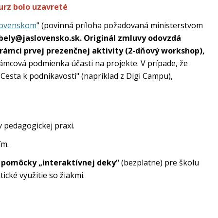
urz bolo uzavreté
Slovenskom
" (povinná príloha požadovaná ministerstvom
bely@jaslovensko.sk. Originál zmluvy odovzdá
rámci prvej prezenčnej aktivity (2-dňový workshop),
ámcová podmienka účasti na projekte. V prípade, že
"Cesta k podnikavosti" (napríklad z Digi Campu),
v pedagogickej praxi.
ím.
ej pomôcky „interaktívnej deky“
(bezplatne) pre školu
ické využitie so žiakmi.