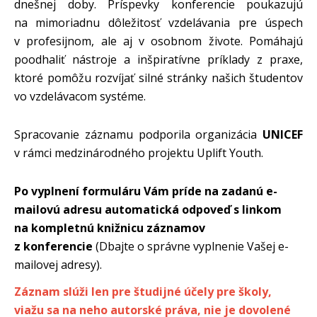
dnešnej doby. Príspevky konferencie poukazujú
na mimoriadnu dôležitosť vzdelávania pre úspech
v profesijnom, ale aj v osobnom živote. Pomáhajú
poodhaliť nástroje a inšpiratívne príklady z praxe,
ktoré pomôžu rozvíjať silné stránky našich študentov
vo vzdelávacom systéme.
Spracovanie záznamu podporila organizácia
UNICEF
v rámci medzinárodného projektu Uplift Youth.
Po vyplnení formuláru Vám príde na zadanú e-
mailovú adresu automatická odpoveď s linkom
na kompletnú knižnicu záznamov
z konferencie
(Dbajte o správne vyplnenie Vašej e-
mailovej adresy).
Záznam slúži len pre študijné účely pre školy,
viažu sa na neho autorské práva, nie je dovolené