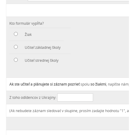
Kto formulár vypĺňa?
Žiak
Učiteľ základnej školy
Učiteľ strednej školy
Ak ste učiteľ a plánujete si záznam pozrieť
spolu
so žiakmi
, napíšte nám, pr
Z toho odídencov z Ukrajiny:
(Ak nebudete záznam sledovať v skupine, prosím zadajte hodnotu "1", ak pre