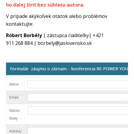
ho ďalej šíriť bez súhlasu autora.
V prípade akýkoľvek otázok alebo problémov
kontaktujte:
Róbert Borbély
| zástupca riaditeľky| +421
911 268 884 | borbely@jaslovensko.sk
Formulár záujmu o záznam – konferencia RE-POWER YOUR F
Meno
Email
Názov
školy
Adresa