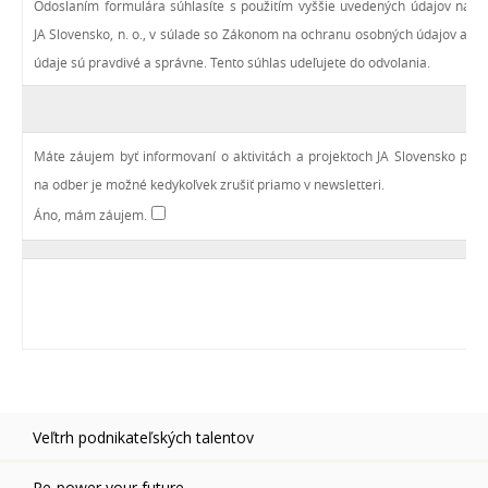
Odoslaním formulára súhlasíte s použitím vyššie uvedených údajov na šta
JA Slovensko, n. o., v súlade so Zákonom na ochranu osobných údajov a o
údaje sú pravdivé a správne. Tento súhlas udeľujete do odvolania.
Máte záujem byť informovaní o aktivitách a projektoch JA Slovensko pro
na odber je možné kedykoľvek zrušiť priamo v newsletteri.
Áno, mám záujem.
Veľtrh podnikateľských talentov
Re-power your future