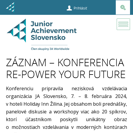
Prihlásiť
Projekty
UPLIFT
Youth
ZÁZNAM – KONFERENCIA
Záznam
RE-POWER YOUR FUTURE
–
Konferencia
RE-POWER
Konferenciu pripravila nezisková vzdelávacia
YOUR
organizácia JA Slovensko, 7. – 8. februára 2024,
FUTURE
v hoteli Holiday Inn Žilina. Jej obsahom boli prednášky,
panelové diskusie a workshopy viac ako 20 spíkrov,
ktorí účastníkom poskytli unikátny obraz
o možnostiach vzdelávania v moderných kontúrach