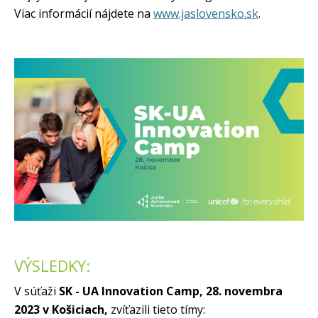
Viac informácií nájdete na
www.jaslovensko.sk
.
VÝSLEDKY:
V súťaži
SK - UA Innovation Camp, 28. novembra
2023 v Košiciach,
zvíťazili tieto tímy: