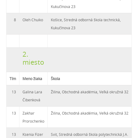
Kukučínova 23
8
Oleh Chuiko
Košice, Stredná odborná škola technická,
Kukučínova 23
2.
miesto
Tím
Meno žiaka
Škola
13
Galina Lara
Žilina, Obchodná akadémia, Veľká okružná 32
Čibenková
13
Zakhar
Žilina, Obchodná akadémia, Veľká okružná 32
Prorochenko
13
Ksenia Fizer
Svit, Stredná odborná škola polytechnická J.A.