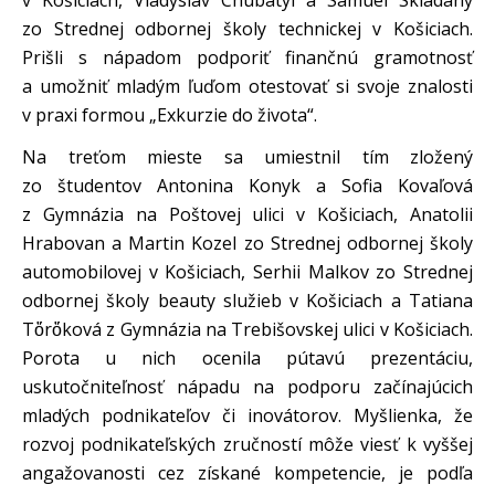
v Košiciach, Vladyslav Chubatyi a Samuel Skladaný
zo Strednej odbornej školy technickej v Košiciach.
Prišli s nápadom podporiť finančnú gramotnosť
a umožniť mladým ľuďom otestovať si svoje znalosti
v praxi formou „Exkurzie do života“.
Na treťom mieste sa umiestnil tím zložený
zo študentov Antonina Konyk a Sofia Kovaľová
z Gymnázia na Poštovej ulici v Košiciach, Anatolii
Hrabovan a Martin Kozel zo Strednej odbornej školy
automobilovej v Košiciach, Serhii Malkov zo Strednej
odbornej školy beauty služieb v Košiciach a Tatiana
Tὄrὄková z Gymnázia na Trebišovskej ulici v Košiciach.
Porota u nich ocenila pútavú prezentáciu,
uskutočniteľnosť nápadu na podporu začínajúcich
mladých podnikateľov či inovátorov. Myšlienka, že
rozvoj podnikateľských zručností môže viesť k vyššej
angažovanosti cez získané kompetencie, je podľa