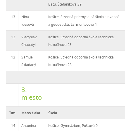
Baťu, Štefánikova 39
13
Nina
Košice, Stredná priemyselná škola stavebná
Idesová
a geodetická, Lermontovova 1
13
Vladyslav
Košice, Stredná odborná škola technická,
Chubatyi
Kukučínova 23
13
Samuel
Košice, Stredná odborná škola technická,
Skladaný
Kukučínova 23
3.
miesto
Tím
Meno žiaka
Škola
14
Antonina
Košice, Gymnázium, Poštová 9