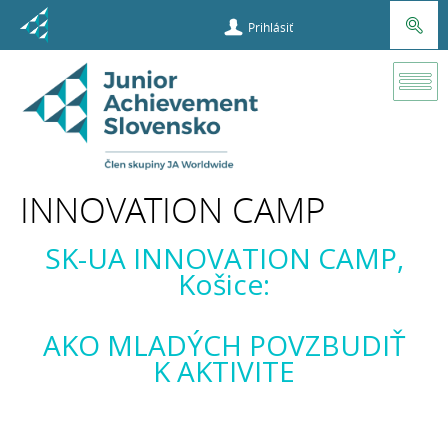
Prihlásiť
Projekty
UPLIFT
Youth
INNOVATION CAMP
Innovation
SK-UA INNOVATION CAMP,
Camp
Košice:
AKO MLADÝCH POVZBUDIŤ
K AKTIVITE