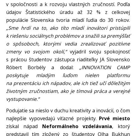
v spoločnosti a k rozvoju vlastných zručností. Podľa
údajov Štatistického úradu až 32 % z celkovej
populácie Slovenska tvoria mladí ľudia do 30 rokov.
„Sme hrdí na to, ako títo mladí inovátori pristúpili
k riešeniu sociálnych problémov a snažili sa premýšľať
o spôsoboch, ktorými vedia zrealizovať pozitívne
zmeny vo svojom okolí,“
vyjadril svoju spokojnosť
s prácou študentov zástupca riaditeľky JA Slovensko
Róbert Borbély a dodal:
„INNOVATION CAMP
poskytuje mladým ľuďom nielen platformu
na prezentáciu ich nápadov, ale ich tiež učí dôležitým
životným zručnostiam, ako je tímová práca a verejné
vystupovanie.“
Podujatie sa nieslo v duchu kreativity a inovácií, o čom
najlepšie vypovedajú víťazné projekty.
Prvé miesto
získal nápad
Neformálneho vzdelávania
, ktorý
predstavil tím zložený zo študentov Olha Bukhun