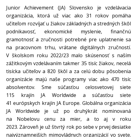
Junior Achievement (JA) Slovensko je vzdelávacia
organizácia, ktorá už viac ako 31 rokov pomáha
učiteľom rozvíjať u žiakov základných a stredných škôl
podnikavosť, ekonomické myslenie, finančnú
gramotnosť a zručnosti potrebné pre uplatnenie sa
na pracovnom trhu, vrátane digitálnych zručností.
V školskom roku 2022/23 malo skúsenosť s naším
zážitkovým vzdelávaním takmer 35 tisíc žiakov, necelá
tisícka učiteľov a 820 škôl a za celú dobu pôsobenia
organizácie majú naše programy viac ako 470 tisíc
absolventov. Sme súčasťou celosvetovej siete
115 krajín JA Worldwide a súčasťou siete
41 európskych krajín JA Europe. Globálna organizácia
JA Worldwide je už po druhýkrát nominovaná
na Nobelovu cenu za mier, a to aj v roku
2023. Zároveň je už štvrtý rok po sebe v prvej desiatke
najvýznamnejších mimovládnych organizácií vo svete.