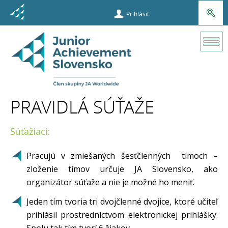
Prihlásiť
Projekty
UPLIFT
Youth
PRAVIDLÁ SÚŤAŽE
Innovation
Súťažiaci:
Camp
Pravidlá
Pracujú v zmiešaných šesťčlenných tímoch –
súťaže
zloženie tímov určuje JA Slovensko, ako
organizátor súťaže a nie je možné ho meniť.
Jeden tím tvoria tri dvojčlenné dvojice, ktoré učiteľ
prihlásil prostredníctvom elektronickej prihlášky.