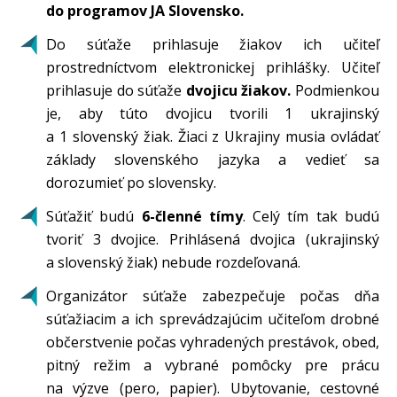
do programov JA Slovensko.
Do súťaže prihlasuje žiakov ich učiteľ
prostredníctvom elektronickej prihlášky. Učiteľ
prihlasuje do súťaže
dvojicu žiakov.
Podmienkou
je, aby túto dvojicu tvorili 1 ukrajinský
a 1 slovenský žiak. Žiaci z Ukrajiny musia ovládať
základy slovenského jazyka a vedieť sa
dorozumieť po slovensky.
Súťažiť budú
6-členné tímy
. Celý tím tak budú
tvoriť 3 dvojice. Prihlásená dvojica (ukrajinský
a slovenský žiak) nebude rozdeľovaná.
Organizátor súťaže zabezpečuje počas dňa
súťažiacim a ich sprevádzajúcim učiteľom drobné
občerstvenie počas vyhradených prestávok, obed,
pitný režim a vybrané pomôcky pre prácu
na výzve (pero, papier). Ubytovanie, cestovné