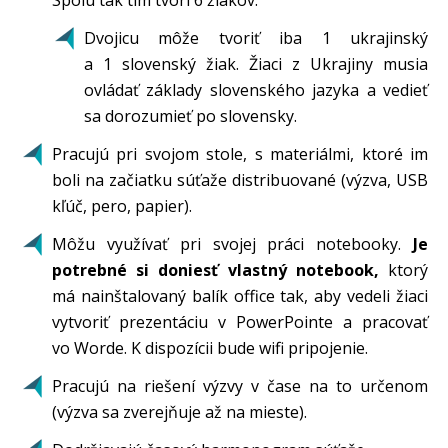
Spolu tak tím tvorí 6 žiakov.
Dvojicu môže tvoriť iba 1 ukrajinský
a 1 slovenský žiak. Žiaci z Ukrajiny musia
ovládať základy slovenského jazyka a vedieť
sa dorozumieť po slovensky.
Pracujú pri svojom stole, s materiálmi, ktoré im
boli na začiatku súťaže distribuované (výzva, USB
kľúč, pero, papier).
Môžu využívať pri svojej práci notebooky.
Je
potrebné si doniesť vlastný notebook,
ktorý
má nainštalovaný balík office tak, aby vedeli žiaci
vytvoriť prezentáciu v PowerPointe a pracovať
vo Worde. K dispozícii bude wifi pripojenie.
Pracujú na riešení výzvy v čase na to určenom
(výzva sa zverejňuje až na mieste).