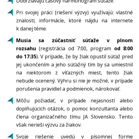
Dodržiavajú časový harmonogram súťaže.
Pri svojej práci (riešení výzvy) využívajú: vlastné
znalosti; informácie, ktoré nájdu na internete
k danej téme.
Musia sa zúčastniť súťaže v plnom
rozsahu
(registrácia od 7:00, program
od
8
:00
do 17:35
). V prípade, že by žiak opustil súťaž pred
jej ukončením a jeho súťažný tím by sa umiestnil
na niektorom z víťazných miest, tento žiak
nebude ocenený. Výhru si nie je možné, v prípade
porušenia pravidiel a podmienok, nárokovať.
Môžu požiadať, v prípade nejasností alebo
doplňujúcich otázok, o pomoc konzultanta alebo
člena organizačného tímu JA Slovensko. Tento
však nerieši výzvu za žiakov.
Svoje riešenie uvedú v písomnej forme