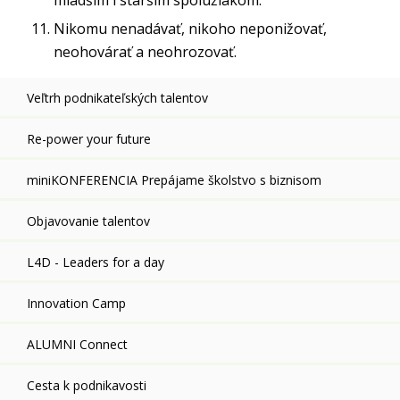
mladším i starším spolužiakom.
Nikomu nenadávať, nikoho neponižovať,
neohovárať a neohrozovať.
Veľtrh podnikateľských talentov
Re-power your future
miniKONFERENCIA Prepájame školstvo s biznisom
Objavovanie talentov
L4D - Leaders for a day
Innovation Camp
ALUMNI Connect
Cesta k podnikavosti