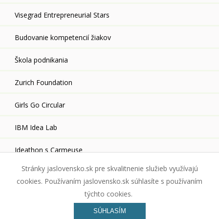
Visegrad Entrepreneurial Stars
Budovanie kompetencií žiakov
Škola podnikania
Zurich Foundation
Girls Go Circular
IBM Idea Lab
Ideathon s Carmeuse
Stránky jaslovensko.sk pre skvalitnenie služieb využívajú
cookies. Používaním jaslovensko.sk súhlasíte s používaním
týchto cookies.
© Junior Achievement Slovensko, n.o. | Stránky generuje
redakčný
SÚHLASÍM
systém WebJET
spoločnosti
InterWay s.r.o.