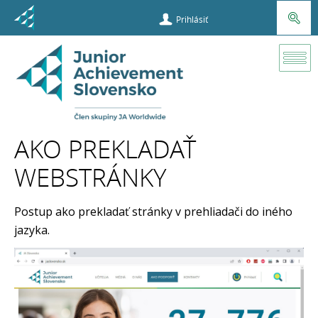
Prihlásiť
Projekty
UPLIFT
Youth
AKO PREKLADAŤ
WEBSTRÁNKY
Príležitosti
Ako
Postup ako prekladať stránky v prehliadači do iného
prekladať
jazyka.
webstránky