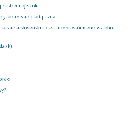
pri-strednej-skole
py-ktore-sa-oplati-poznat
ia-sa-na-slovensku-pre-utecencov-odidencov-alebo-
ia.sk)
praxi
vy?