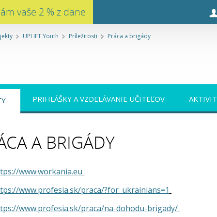
nám vaše 2 % z dane
jekty
UPLIFT Youth
Príležitosti
Práca a brigády
PRIHLÁŠKY A VZDELÁVANIE UČITEĽOV
AKTIVI
TY
ÁCA A BRIGÁDY
ttps://www.workania.eu
tps://www.profesia.sk/praca/?for_ukrainians=1
tps://www.profesia.sk/praca/na-dohodu-brigady/