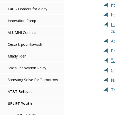
ht
L4D - Leaders for a day
ht
Innovation Camp
h
zi
ALUMNI Connect
Ab
Cesta k podnikavosti
Pr
Mladý líder
Ťa
Social Innovation Relay
C
Samsung Solve for Tomorrow
Na
To
AT&T Believes
UPLIFT Youth