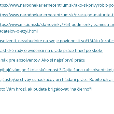
tps://www.narodnekariernecentrum.sk/ako-si-privyrobit-po
tps://www.narodnekariernecentrum.sk/praca-po-maturite-ti
ttps://www.mic.iom.sk/sk/novinky/763-podmienky-zamestnan
adatelov-o-azyl.html
solventi, nezabudnite na svoje povinnosti voči štátu (profes
aktické rady o evidencii na úrade práce hneď po škole
hák pre absolventov: Ako si nájsť prvú prácu
h
ýbajú vám po škole skúsenosti? Dajte šancu absolventskej 
jčastejšie chyby uchádzačov pri hľadaní práce. Robíte ich aj 
to Vám hrozí, ak budete brigádovať "na čierno"!