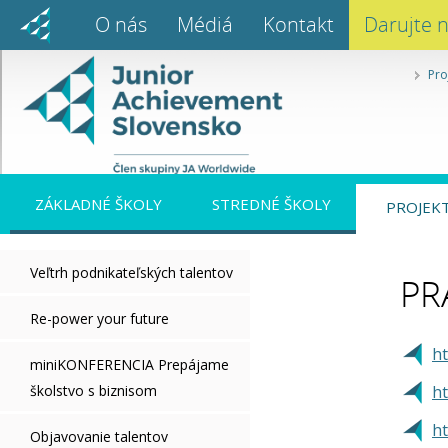
O nás
Médiá
Kontakt
Darujte 
Pro
ZÁKLADNÉ ŠKOLY
STREDNÉ ŠKOLY
PROJEK
Veľtrh podnikateľských talentov
PR
Re-power your future
h
miniKONFERENCIA Prepájame
školstvo s biznisom
ht
ht
Objavovanie talentov