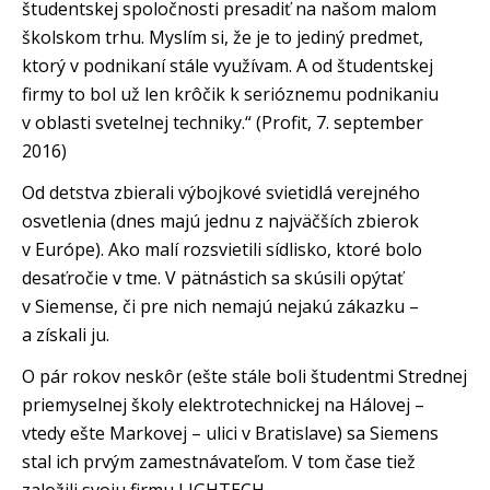
študentskej spoločnosti presadiť na našom malom
školskom trhu. Myslím si, že je to jediný predmet,
ktorý v podnikaní stále využívam. A od študentskej
firmy to bol už len krôčik k serióznemu podnikaniu
v oblasti svetelnej techniky.“ (Profit, 7. september
2016)
Od detstva zbierali výbojkové svietidlá verejného
osvetlenia (dnes majú jednu z najväčších zbierok
v Európe). Ako malí rozsvietili sídlisko, ktoré bolo
desaťročie v tme. V pätnástich sa skúsili opýtať
v Siemense, či pre nich nemajú nejakú zákazku –
a získali ju.
O pár rokov neskôr (ešte stále boli študentmi Strednej
priemyselnej školy elektrotechnickej na Hálovej –
vtedy ešte Markovej – ulici v Bratislave) sa Siemens
stal ich prvým zamestnávateľom. V tom čase tiež