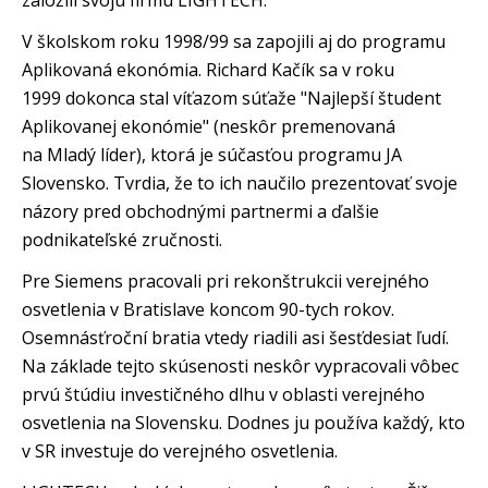
založili svoju firmu LIGHTECH.
V školskom roku 1998/99 sa zapojili aj do programu
Aplikovaná ekonómia. Richard Kačík sa v roku
1999 dokonca stal víťazom súťaže "Najlepší študent
Aplikovanej ekonómie" (neskôr premenovaná
na Mladý líder), ktorá je súčasťou programu JA
Slovensko. Tvrdia, že to ich naučilo prezentovať svoje
názory pred obchodnými partnermi a ďalšie
podnikateľské zručnosti.
Pre Siemens pracovali pri rekonštrukcii verejného
osvetlenia v Bratislave koncom 90-tych rokov.
Osemnásťroční bratia vtedy riadili asi šesťdesiat ľudí.
Na základe tejto skúsenosti neskôr vypracovali vôbec
prvú štúdiu investičného dlhu v oblasti verejného
osvetlenia na Slovensku. Dodnes ju používa každý, kto
v SR investuje do verejného osvetlenia.