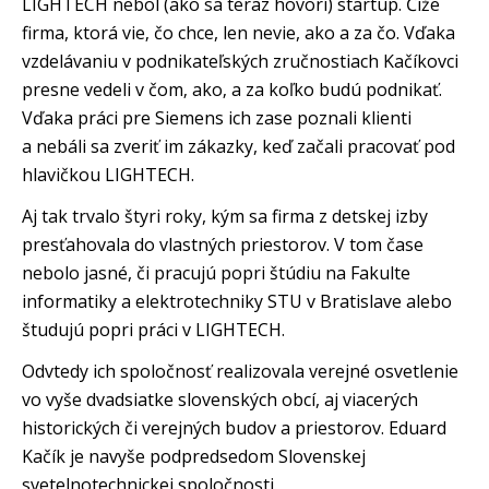
LIGHTECH nebol (ako sa teraz hovorí) startup. Čiže
firma, ktorá vie‚ čo chce, len nevie, ako a za čo. Vďaka
vzdelávaniu v podnikateľských zručnostiach Kačíkovci
presne vedeli v čom‚ ako‚ a za koľko budú podnikať.
Vďaka práci pre Siemens ich zase poznali klienti
a nebáli sa zveriť im zákazky, keď začali pracovať pod
hlavičkou LIGHTECH.
Aj tak trvalo štyri roky, kým sa firma z detskej izby
presťahovala do vlastných priestorov. V tom čase
nebolo jasné, či pracujú popri štúdiu na Fakulte
informatiky a elektrotechniky STU v Bratislave alebo
študujú popri práci v LIGHTECH.
Odvtedy ich spoločnosť realizovala verejné osvetlenie
vo vyše dvadsiatke slovenských obcí, aj viacerých
historických či verejných budov a priestorov. Eduard
Kačík je navyše podpredsedom Slovenskej
svetelnotechnickej spoločnosti.