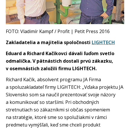
FOTO: Vladimír Kampf / Profit | Petit Press 2016
Zakladatelia a majitelia spoločnosti
LIGHTECH
Eduard a Richard Kačíkovci dávali ľuďom svetlo
odmalička. V pätnástich dostali prvú zákazku,
v osemnástich založili firmu LIGHTECH.
Richard Kačík, absolvent programu JA Firma
a spoluzakladateľ firmy LIGHTECH: „Vďaka projektu JA
Slovensko som sa naučil prezentovať svoje názory
a komunikovať so staršími. Pri obchodných
stretnutiach so zákazníkmi si občas spomeniem
na stratégie, ktoré sme so spolužiakmi v rámci
predmetu vymýšľali, keď sme chceli produkt