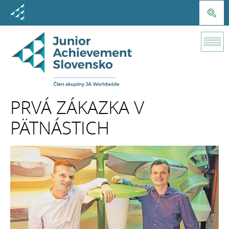
Úspešní
absolventi
Eduard a
PRVÁ ZÁKAZKA V
Richard
PÄTNÁSTICH
Kačíkovci