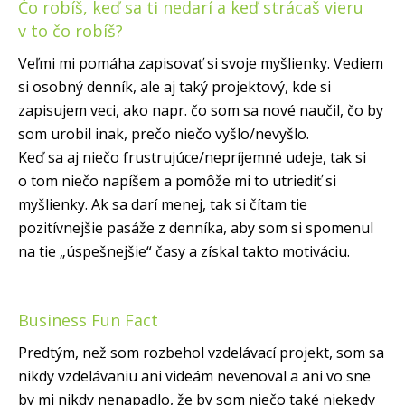
Čo robíš, keď sa ti nedarí a keď strácaš vieru
v to čo robíš?
Veľmi mi pomáha zapisovať si svoje myšlienky. Vediem
si osobný denník, ale aj taký projektový, kde si
zapisujem veci, ako napr. čo som sa nové naučil, čo by
som urobil inak, prečo niečo vyšlo/nevyšlo.
Keď sa aj niečo frustrujúce/nepríjemné udeje, tak si
o tom niečo napíšem a pomôže mi to utriediť si
myšlienky. Ak sa darí menej, tak si čítam tie
pozitívnejšie pasáže z denníka, aby som si spomenul
na tie „úspešnejšie“ časy a získal takto motiváciu.
Business Fun Fact
Predtým, než som rozbehol vzdelávací projekt, som sa
nikdy vzdelávaniu ani videám nevenoval a ani vo sne
by mi nikdy nenapadlo, že by som niečo také niekedy