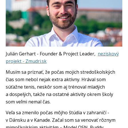
Julián Gerhart - Founder & Project Leader,
neziskový
projekt - Zmudri.sk
Musím sa priznať, že počas mojich stredoškolských
čias som nebol nejak extra aktívny. Hrával som
súťažne tenis, neskôr som aj trénoval mladých
a dospelých, takže na ostatné aktivity okrem školy
som veľmi nemal čas.
Veľa sa zmenilo počas môjho štúdia v zahraničí -
v Dánsku a v Kanade. Začal som sa venovať rôznym
mimoškolským aktivitám – Model OSN, Buddy