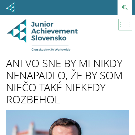
Úspešní
absolventi
Julián
ANI VO SNE BY MI NIKDY
Gerhart
NENAPADLO, ŽE BY SOM
NIEČO TAKÉ NIEKEDY
ROZBEHOL