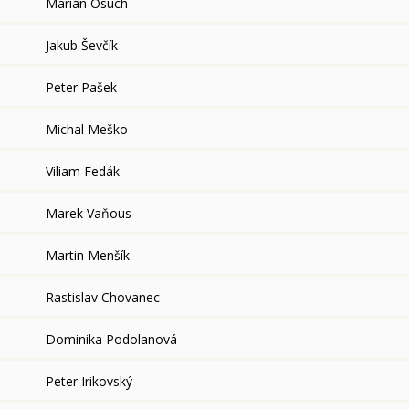
Marián Osúch
Jakub Ševčík
Peter Pašek
Michal Meško
Viliam Fedák
Marek Vaňous
Martin Menšík
Rastislav Chovanec
Dominika Podolanová
Peter Irikovský